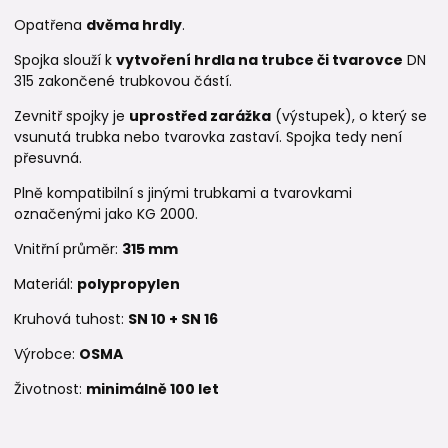
Opatřena
dvěma hrdly
.
Spojka slouží k
vytvoření hrdla na trubce či tvarovce
DN
315 zakončené trubkovou částí.
Zevnitř spojky je
uprostřed zarážka
(výstupek), o který se
vsunutá trubka nebo tvarovka zastaví. Spojka tedy není
přesuvná.
Plně kompatibilní s jinými trubkami a tvarovkami
označenými jako KG 2000.
Vnitřní průměr:
315 mm
Materiál:
polypropylen
Kruhová tuhost:
SN 10 +
SN 16
Výrobce:
OSMA
Životnost:
minimálně 100 let