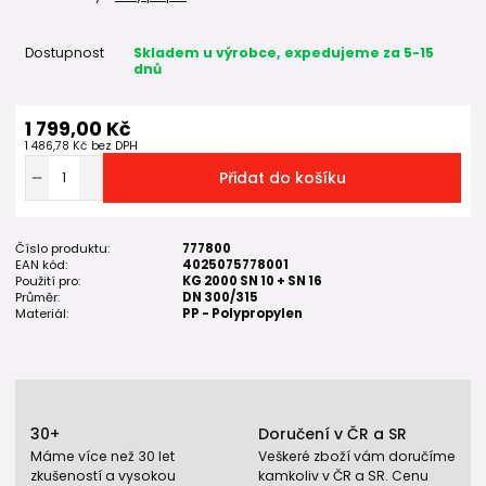
Dostupnost
Skladem u výrobce, expedujeme za 5-15
dnů
1 799,00 Kč
1 486,78 Kč
bez DPH
Přidat do košíku
Číslo produktu:
777800
EAN kód:
4025075778001
Použití pro:
KG 2000 SN 10 + SN 16
Průměr:
DN 300/315
Materiál:
PP - Polypropylen
30+
Doručení v ČR a SR
Máme více než 30 let
Veškeré zboží vám doručíme
zkušeností a vysokou
kamkoliv v ČR a SR. Cenu