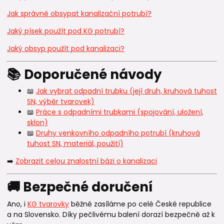
Jak správně obsypat kanalizační potrubí?
Jaký písek použít pod KG potrubí?
Jaký obsyp použít pod kanalizaci?
📚 Doporučené návody
📖
Jak vybrat odpadní trubku (její druh, kruhová tuhost
SN, výběr tvarovek)
📖
Práce s odpadními trubkami (spojování, uložení,
sklon)
📖
Druhy venkovního odpadního potrubí (kruhová
tuhost SN, materiál, použití)
➡️
Zobrazit celou znalostní bázi o kanalizaci
🚚 Bezpečné doručení
Ano, i
KG tvarovky
běžně zasíláme po celé České republice
a na Slovensko. Díky pečlivému balení dorazí bezpečně až k