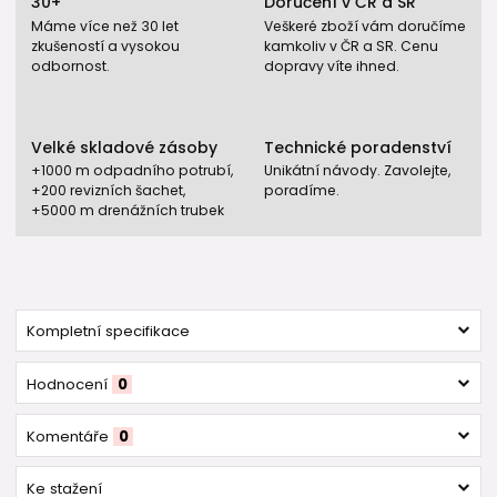
30+
Doručení v ČR a SR
Máme více než 30 let
Veškeré zboží vám doručíme
zkušeností a vysokou
kamkoliv v ČR a SR. Cenu
odbornost.
dopravy víte ihned.
Velké skladové zásoby
Technické poradenství
+1000 m odpadního potrubí,
Unikátní návody. Zavolejte,
+200 revizních šachet,
poradíme.
+5000 m drenážních trubek
Kompletní specifikace
Hodnocení
0
Komentáře
0
Ke stažení