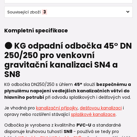
Související zboží
3
Kompletní specifikace
🟠 KG odpadní odbočka 45° DN
250/250 pro venkovní
gravitační kanalizaci SN4 a
SN8
KG odbočka DN250/250 s úhlem
45°
slouží
bezpečnému a
plynulému napojení vedlejších kanalizačních větví do
hlavního potrubí
při odvodu splaškových i dešťových vod.
Je vhodná pro
kanalizační přípojky
,
dešťovou kanalizaci
i
opravy nebo rozšíření stávající
splaškové kanalizace
.
Odbočka je vyrobena z kvalitního
PVC-U
a standardně
disponuje kruhovou tuhostí
SN8
- používá se tedy pro