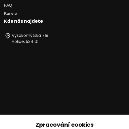
FAQ
Kariéra
Kde nás najdete
Vysokomýtská 718
Holice, 534 01
Technické poradenství
Zpracování cookies