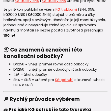
běžné
KG trubky SN4
i
KG trubky SN8
určené pro vyšší zátěž.
Je plně kompatibilní se všemi
KG trubkami
(SN4, SN8,
KG2000 SN10 i KG2000 SN16) stejného průměru a díky
hrdlovému spoji s pryžovým těsněním je její montáž rychlá,
jednoduchá a nevyžaduje žádné lepidlo. Při správném
návrhu a montáži se běžně počítá s životností přesahující
100 let
.
📦 Co znamená označení této
kanalizační odbočky?
DN250 = vnější průměr rovné části odbočky
DN250 = vnější průměr odbočující části odbočky
45° = úhel odbočky
SN4 + SN8 = určeně pro
KG potrubí
o kruhové tuhosti
SN 4 a SN 8
🔎 Rychlý průvodce výběrem
🚗 Pro jaké KG potrubí je tato tvarovka