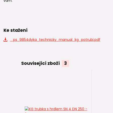
vám.
Ke stažení
_ps_9854dyka_technicky_manual_kg_potrubi.pdf
Související zboží
3