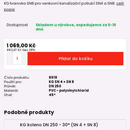
KG tvarovka SN8 pro venkovní kanalizační potrubí SN4 a SN8.
celý
popis
Dostupnost
Skladem u výrobce, expedujeme za 5-15
dnů
1 069,00 Kč
883,47 Kč
bez DPH
Přidat do košíku
Číslo produktu:
8918
Použití pro:
KG SN 4 + SN 8
Průměr:
DN 250
Materiál:
PVC - polyvinylchlorid
Úhel:
45°
Podobné produkty
KG koleno DN 250 - 30° (SN 4 + SN 8)