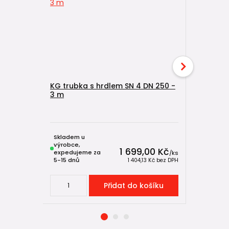
KG trubka s hrdlem SN 4 DN 250 -
3 m
KG trubka
2 m
Skladem u
Skladem u
výrobce,
výrobce,
1 699,00 Kč
expedujeme za
expeduje
/
ks
5-15 dnů
5-15 dnů
1 404,13 Kč
bez DPH
Přidat do košíku