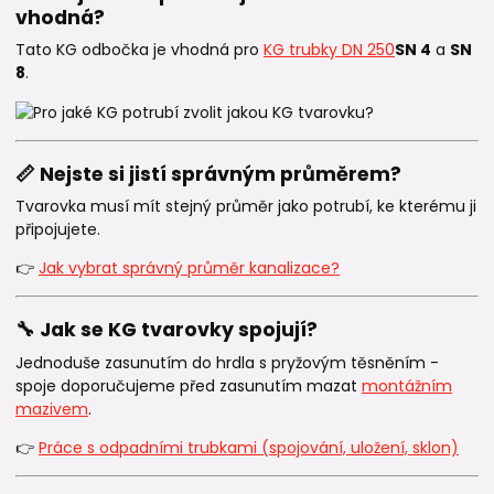
vhodná?
Tato KG odbočka je vhodná pro
KG trubky DN 250
SN 4
a
SN
8
.
📏 Nejste si jistí správným průměrem?
Tvarovka musí mít stejný průměr jako potrubí, ke kterému ji
připojujete.
👉
Jak vybrat správný průměr kanalizace?
🔧 Jak se KG tvarovky spojují?
Jednoduše zasunutím do hrdla s pryžovým těsněním -
spoje doporučujeme před zasunutím mazat
montážním
mazivem
.
👉
Práce s odpadními trubkami (spojování, uložení, sklon)