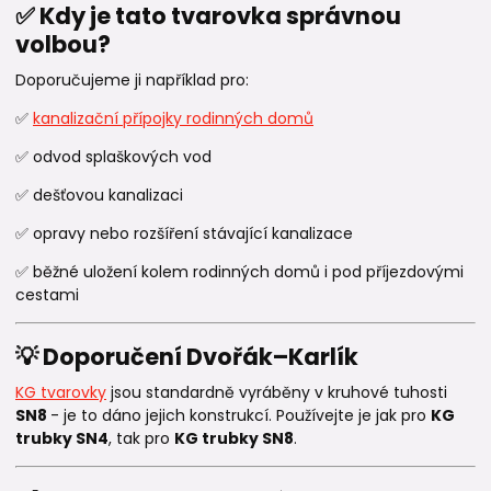
✅ Kdy je tato tvarovka správnou
volbou?
Doporučujeme ji například pro:
✅
kanalizační přípojky rodinných domů
✅ odvod splaškových vod
✅ dešťovou kanalizaci
✅ opravy nebo rozšíření stávající kanalizace
✅ běžné uložení kolem rodinných domů i pod příjezdovými
cestami
💡 Doporučení Dvořák–Karlík
KG tvarovky
jsou standardně vyráběny v kruhové tuhosti
SN8
- je to dáno jejich konstrukcí. Používejte je jak pro
KG
trubky SN4
, tak pro
KG trubky SN8
.