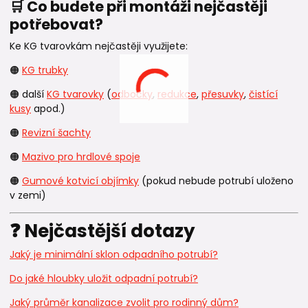
🛒 Co budete při montáži nejčastěji
potřebovat?
Ke KG tvarovkám nejčastěji využijete:
🟠
KG trubky
🟠 další
KG tvarovky
(
odbočky
,
redukce
,
přesuvky
,
čistící
kusy
apod.)
🟠
Revizní šachty
🟠
Mazivo pro hrdlové spoje
🟠
Gumové kotvicí objímky
(pokud nebude potrubí uloženo
v zemi)
❓ Nejčastější dotazy
Jaký je minimální sklon odpadního potrubí?
Do jaké hloubky uložit odpadní potrubí?
Jaký průměr kanalizace zvolit pro rodinný dům?