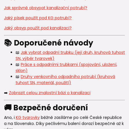
Jak správně obsypat kanalizační potrubí?
Jaký písek použít pod KG potrubí?
Jaký obsyp použít pod kanalizaci?
📚 Doporučené návody
📖
Jak vybrat odpadní trubku (její druh, kruhová tuhost
SN, výběr tvarovek)
📖
Práce s odpadními trubkami (spojování, uložení,
sklon)
📖
Druhy venkovního odpadního potrubí (kruhová
tuhost SN, materiál, použití)
➡️
Zobrazit celou znalostní bázi o kanalizaci
🚚 Bezpečné doručení
Ano, i
KG tvarovky
běžně zasíláme po celé České republice
a na Slovensko. Díky pečlivému balení dorazí bezpečně až k