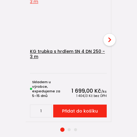
KG trubka s hrdlem SN 4 DN 250 -
3 m
KG trubka
2 m
Skladem u
Skladem u
výrobce,
výrobce,
1 699,00 Kč
expedujeme za
expeduje
/
ks
5-15 dnů
5-15 dnů
1 404,13 Kč
bez DPH
Přidat do košíku