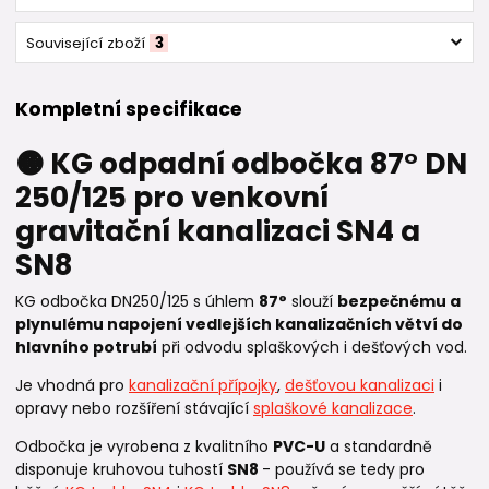
Související zboží
3
Kompletní specifikace
🟠 KG odpadní odbočka 87° DN
250/125 pro venkovní
gravitační kanalizaci SN4 a
SN8
KG odbočka DN250/125 s úhlem
87°
slouží
bezpečnému a
plynulému napojení vedlejších kanalizačních větví do
hlavního potrubí
při odvodu splaškových i dešťových vod.
Je vhodná pro
kanalizační přípojky
,
dešťovou kanalizaci
i
opravy nebo rozšíření stávající
splaškové kanalizace
.
Odbočka je vyrobena z kvalitního
PVC-U
a standardně
disponuje kruhovou tuhostí
SN8
- používá se tedy pro