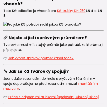
vhodná?
Tato KG odbočka je vhodná pro
KG trubky DN 250
SN 4
a
SN
8
.
📏 Nejste si jistí správným průměrem?
Tvarovka musí mít stejný průměr jako potrubí, ke kterému ji
připojujete.
👉
Jak vybrat správný průměr kanalizace?
🔧 Jak se KG tvarovky spojují?
Jednoduše zasunutím do hrdla s pryžovým těsněním -
spoje doporučujeme před zasunutím mazat
montážním
mazivem
.
👉
Práce s odpadními trubkami (spojování, uložení, sklon)