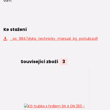
vám.
Ke stažení
_ps_9847dyka_technicky_manual_kg_potrubi.pdf
Související zboží
3