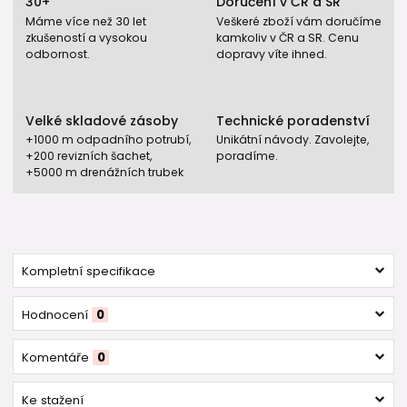
30+
Doručení v ČR a SR
Máme více než 30 let
Veškeré zboží vám doručíme
zkušeností a vysokou
kamkoliv v ČR a SR. Cenu
odbornost.
dopravy víte ihned.
Velké skladové zásoby
Technické poradenství
+1000 m odpadního potrubí,
Unikátní návody. Zavolejte,
+200 revizních šachet,
poradíme.
+5000 m drenážních trubek
Kompletní specifikace
Hodnocení
0
Komentáře
0
Ke stažení