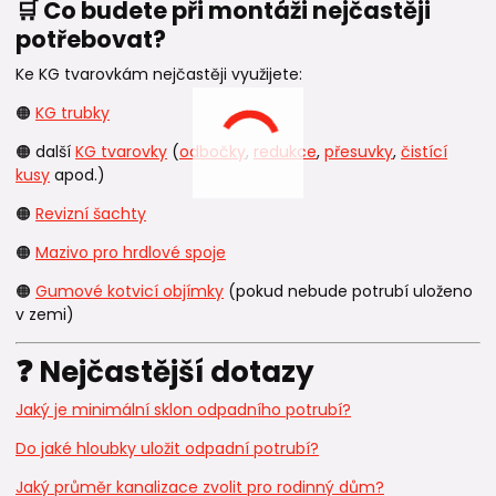
🛒 Co budete při montáži nejčastěji
potřebovat?
Ke KG tvarovkám nejčastěji využijete:
🟠
KG trubky
🟠 další
KG tvarovky
(
odbočky
,
redukce
,
přesuvky
,
čistící
kusy
apod.)
🟠
Revizní šachty
🟠
Mazivo pro hrdlové spoje
🟠
Gumové kotvicí objímky
(pokud nebude potrubí uloženo
v zemi)
❓ Nejčastější dotazy
Jaký je minimální sklon odpadního potrubí?
Do jaké hloubky uložit odpadní potrubí?
Jaký průměr kanalizace zvolit pro rodinný dům?