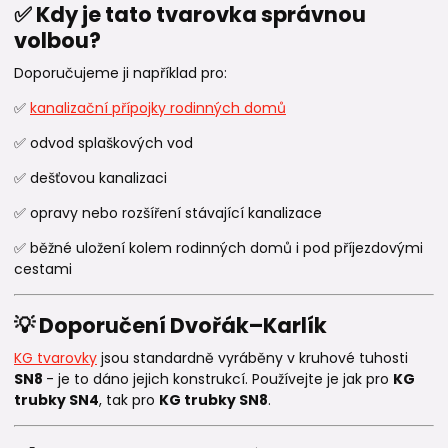
✅ Kdy je tato tvarovka správnou
volbou?
Doporučujeme ji například pro:
✅
kanalizační přípojky rodinných domů
✅ odvod splaškových vod
✅ dešťovou kanalizaci
✅ opravy nebo rozšíření stávající kanalizace
✅ běžné uložení kolem rodinných domů i pod příjezdovými
cestami
💡 Doporučení Dvořák–Karlík
KG tvarovky
jsou standardně vyráběny v kruhové tuhosti
SN8
- je to dáno jejich konstrukcí. Používejte je jak pro
KG
trubky SN4
, tak pro
KG trubky SN8
.