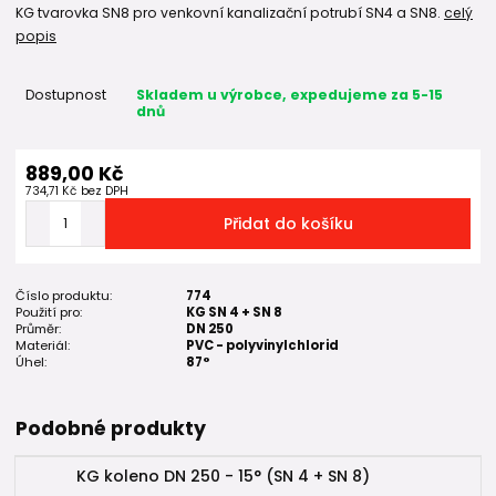
KG tvarovka SN8 pro venkovní kanalizační potrubí SN4 a SN8.
celý
popis
Dostupnost
Skladem u výrobce, expedujeme za 5-15
dnů
889,00 Kč
734,71 Kč
bez DPH
Přidat do košíku
Číslo produktu:
774
Použití pro:
KG SN 4 + SN 8
Průměr:
DN 250
Materiál:
PVC - polyvinylchlorid
Úhel:
87°
Podobné produkty
KG koleno DN 250 - 15° (SN 4 + SN 8)