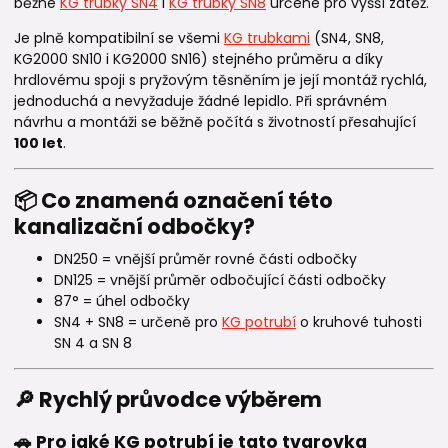
běžné
KG trubky SN4
i
KG trubky SN8
určené pro vyšší zátěž.
Je plně kompatibilní se všemi
KG trubkami
(SN4, SN8,
KG2000 SN10 i KG2000 SN16) stejného průměru a díky
hrdlovému spoji s pryžovým těsněním je její montáž rychlá,
jednoduchá a nevyžaduje žádné lepidlo. Při správném
návrhu a montáži se běžně počítá s životností přesahující
100 let
.
📦 Co znamená označení této
kanalizační odbočky?
DN250 = vnější průměr rovné části odbočky
DN125 = vnější průměr odbočující části odbočky
87° = úhel odbočky
SN4 + SN8 = určeně pro
KG potrubí
o kruhové tuhosti
SN 4 a SN 8
🔎 Rychlý průvodce výběrem
🚗 Pro jaké KG potrubí je tato tvarovka