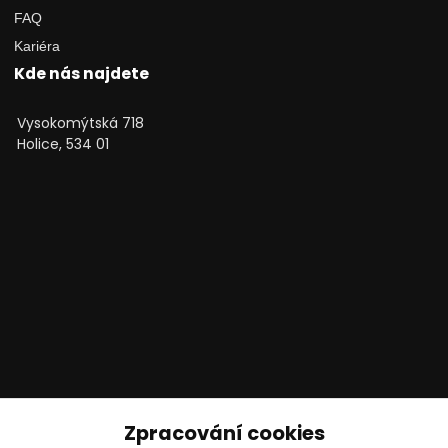
FAQ
Kariéra
Kde nás najdete
Vysokomýtská 718
Holice, 534 01
Technické poradenství
Zpracování cookies