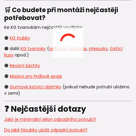
🛒 Co budete při montáži nejčastěji
potřebovat?
Ke KG tvarovkám nejčastěji využijete:
🟠
KG trubky
🟠 další
KG tvarovky
(
odbočky
,
redukce
,
přesuvky
,
čistící
kusy
apod.)
🟠
Revizní šachty
🟠
Mazivo pro hrdlové spoje
🟠
Gumové kotvicí objímky
(pokud nebude potrubí uloženo
v zemi)
❓ Nejčastější dotazy
Jaký je minimální sklon odpadního potrubí?
Do jaké hloubky uložit odpadní potrubí?