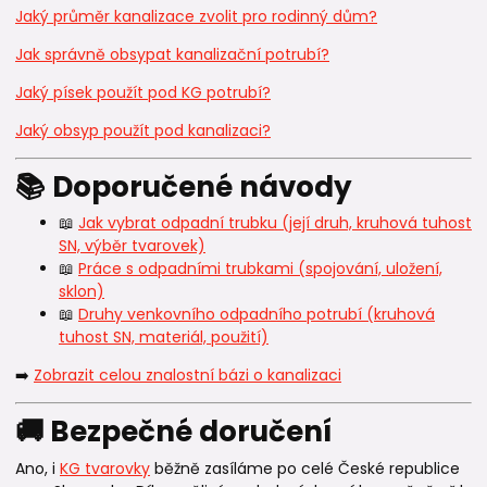
Jaký průměr kanalizace zvolit pro rodinný dům?
Jak správně obsypat kanalizační potrubí?
Jaký písek použít pod KG potrubí?
Jaký obsyp použít pod kanalizaci?
📚 Doporučené návody
📖
Jak vybrat odpadní trubku (její druh, kruhová tuhost
SN, výběr tvarovek)
📖
Práce s odpadními trubkami (spojování, uložení,
sklon)
📖
Druhy venkovního odpadního potrubí (kruhová
tuhost SN, materiál, použití)
➡️
Zobrazit celou znalostní bázi o kanalizaci
🚚 Bezpečné doručení
Ano, i
KG tvarovky
běžně zasíláme po celé České republice