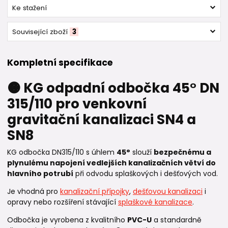
Ke stažení
Související zboží
3
Kompletní specifikace
🟠 KG odpadní odbočka 45° DN
315/110 pro venkovní
gravitační kanalizaci SN4 a
SN8
KG odbočka DN315/110 s úhlem
45°
slouží
bezpečnému a
plynulému napojení vedlejších kanalizačních větví do
hlavního potrubí
při odvodu splaškových i dešťových vod.
Je vhodná pro
kanalizační přípojky
,
dešťovou kanalizaci
i
opravy nebo rozšíření stávající
splaškové kanalizace
.
Odbočka je vyrobena z kvalitního
PVC-U
a standardně