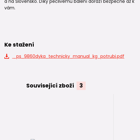
a na Slovensko. Díky pečlivému balení dorazí bezpečně až k
vám.
Ke stažení
_ps_9860dyka_technicky_manual_kg_potrubi.pdf
Související zboží
3