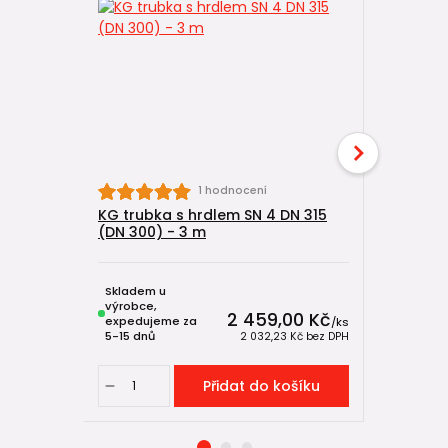
1 hodnocení
KG trubka s hrdlem SN 4 DN 315
KG trubka
(DN 300) - 3 m
(DN 300) 
Skladem u
Skladem u
výrobce,
výrobce,
2 459,00 Kč
expedujeme za
expeduje
/
ks
5-15 dnů
5-15 dnů
2 032,23 Kč
bez DPH
Přidat do košíku