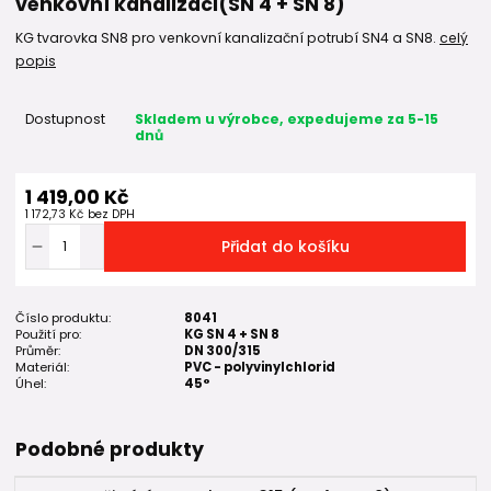
venkovní kanalizaci(SN 4 + SN 8)
KG tvarovka SN8 pro venkovní kanalizační potrubí SN4 a SN8.
celý
popis
Dostupnost
Skladem u výrobce, expedujeme za 5-15
dnů
1 419,00 Kč
1 172,73 Kč
bez DPH
Přidat do košíku
Číslo produktu:
8041
Použití pro:
KG SN 4 + SN 8
Průměr:
DN 300/315
Materiál:
PVC - polyvinylchlorid
Úhel:
45°
Podobné produkty