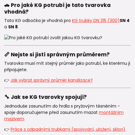
🚗 Pro jaké KG potrubí je tato tvarovka
vhodná?
Tato KG odbočka je vhodná pro
KG trubky DN 315 (300)
SN 4
a
SN 8
.
📏 Nejste si jistí správným průměrem?
Tvarovka musí mít stejný průměr jako potrubí, ke kterému ji
připojujete.
👉
Jak vybrat správný průměr kanalizace?
🔧 Jak se KG tvarovky spojují?
Jednoduše zasunutím do hrdla s pryžovým těsněním -
spoje doporučujeme před zasunutím mazat
montážním
mazivem
.
👉
Práce s odpadními trubkami (spojování, uložení, sklon)