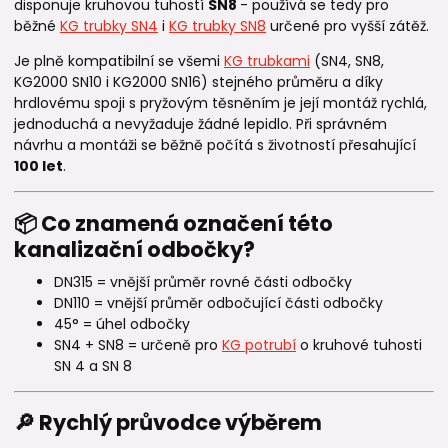
disponuje kruhovou tuhostí
SN8
- používá se tedy pro
běžné
KG trubky SN4
i
KG trubky SN8
určené pro vyšší zátěž.
Je plně kompatibilní se všemi
KG trubkami
(SN4, SN8,
KG2000 SN10 i KG2000 SN16) stejného průměru a díky
hrdlovému spoji s pryžovým těsněním je její montáž rychlá,
jednoduchá a nevyžaduje žádné lepidlo. Při správném
návrhu a montáži se běžně počítá s životností přesahující
100 let
.
📦 Co znamená označení této
kanalizační odbočky?
DN315 = vnější průměr rovné části odbočky
DN110 = vnější průměr odbočující části odbočky
45° = úhel odbočky
SN4 + SN8 = určeně pro
KG potrubí
o kruhové tuhosti
SN 4 a SN 8
🔎 Rychlý průvodce výběrem