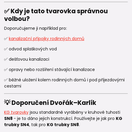
✅ Kdy je tato tvarovka správnou
volbou?
Doporučujeme ji například pro:
✅
kanalizační přípojky rodinných domů
✅ odvod splaškových vod
✅ dešťovou kanalizaci
✅ opravy nebo rozšíření stávající kanalizace
✅ běžné uložení kolem rodinných domů i pod příjezdovými
cestami
💡 Doporučení Dvořák–Karlík
KG tvarovky
jsou standardně vyráběny v kruhové tuhosti
SN8
- je to dáno jejich konstrukcí. Používejte je jak pro
KG
trubky SN4
, tak pro
KG trubky SN8
.