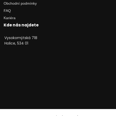
Obchodní podmínky
FAQ
Kariéra
Kde nás najdete
Vysokomýtská 718
Holice, 534 01
Technické poradenství