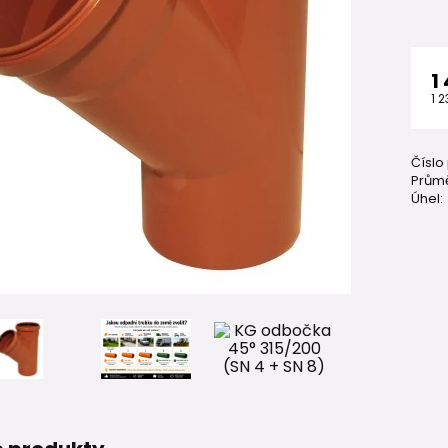
1
1 
Číslo
Průmě
Úhel: