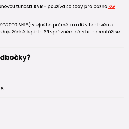
uhovou tuhostí
SN8
- používá se tedy pro běžné
KG
i KG2000 SN16) stejného průměru a díky hrdlovému
aduje žádné lepidlo. Při správném návrhu a montáži se
odbočky?
 8