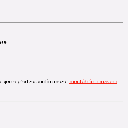
ete.
ručujeme před zasunutím mazat
montážním mazivem
.