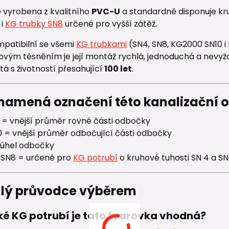
 vyrobena z kvalitního
PVC-U
a standardně disponuje kr
i
KG trubky SN8
určené pro vyšší zátěž.
mpatibilní se všemi
KG trubkami
(SN4, SN8, KG2000 SN10 
žovým těsněním je její montáž rychlá, jednoduchá a nevyž
á s životností přesahující
100 let
.
znamená označení této kanalizační 
 = vnější průměr rovné části odbočky
 = vnější průměr odbočující části odbočky
 úhel odbočky
 SN8 = určeně pro
KG potrubí
o kruhové tuhosti SN 4 a SN
hlý průvodce výběrem
aké KG potrubí je tato tvarovka vhodná?