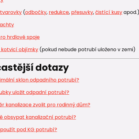
tvarovky
(
odbočky
,
redukce
,
přesuvky
,
čistící kusy
apod.
šachty
ro hrdlové spoje
kotvicí objímky
(pokud nebude potrubí uloženo v zemi)
častější dotazy
nimální sklon odpadního potrubí?
ubky uložit odpadní potrubí?
r kanalizace zvolit pro rodinný dům?
ě obsypat kanalizační potrubí?
 použít pod KG potrubí?