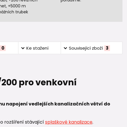
ubí, +200 revizních
poradíme.
het, +5000 m
nážních trubek
0
Ke stažení
Související zboží
3
/200 pro venkovní
 napojení vedlejších kanalizačních větví do
o rozšíření stávající
splaškové kanalizace
.