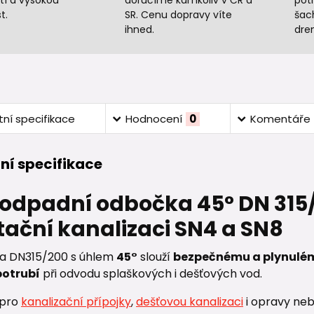
tí a vysokou
doručíme kamkoliv v ČR a
potr
t.
SR. Cenu dopravy víte
šac
ihned.
dre
ní specifikace
Hodnocení
0
Komentáře
ní specifikace
 odpadní odbočka 45° DN 315
tační kanalizaci SN4 a SN8
a DN315/200 s úhlem
45°
slouží
bezpečnému a plynulému
potrubí
při odvodu splaškových i dešťových vod.
 pro
kanalizační přípojky
,
dešťovou kanalizaci
i opravy neb