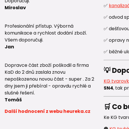
Doporučuji.
✅
kanaliza
Miroslav
✅ odvod sp
Profesionální přístup. Výborná
✅ dešťovou
komunikace a rychlost dodání zboží.
Všem doporučuji.
✅ opravy ne
Jan
✅ běžné ul
Dopravce část zboží poškodil a firma
💡 Dop
KaD do 2 dnů zaslala znovu
nepoškozenou novou část - super . Za 2
KG tvarov
dny jsem ji přebíral - opravdu rychlé a
SN4
, tak p
slušné řešení.
Tomáš
🛒 Co b
Další hodnocení z webu heureka.cz
Ke KG tvaro
🟠
KG trub