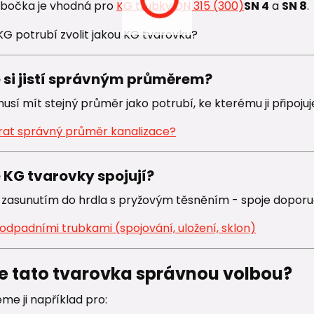
bočka je vhodná pro
KG trubky DN 315 (300)
SN 4
a
SN 8
.
e si jistí správným průměrem?
sí mít stejný průměr jako potrubí, ke kterému ji připojuj
rat správný průměr kanalizace?
e KG tvarovky spojují?
zasunutím do hrdla s pryžovým těsněním - spoje dopo
odpadními trubkami (spojování, uložení, sklon)
je tato tvarovka správnou volbou?
me ji například pro: