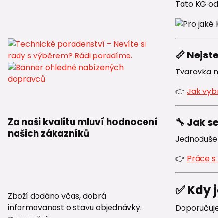
Tato KG od
📏 Nejst
Tvarovka mu
👉
Jak vyb
🔧 Jak s
Za naši kvalitu mluví hodnocení
našich zákazníků
Jednoduše 
👉
Práce s 
✅ Kdy 
Zboží dodáno včas, dobrá
informovanost o stavu objednávky.
Doporučuje