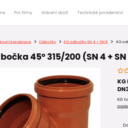
jna
Pro firmy
Vrácení zboží
Technické poradenství
kovní kanalizace
Odbočky
KG odbočky SN 4 + SN 8
KG odb
bočka 45° 315/200 (SN 4 + SN
KG 
DN3
KG tv
popis
Do