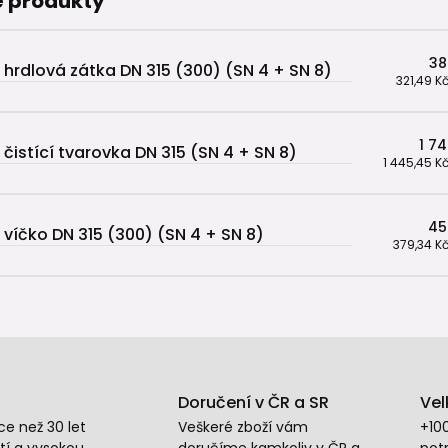
 produkty
38
 hrdlová zátka DN 315 (300) (SN 4 + SN 8)
321,49 K
1 7
 čistící tvarovka DN 315 (SN 4 + SN 8)
1 445,45 K
45
 víčko DN 315 (300) (SN 4 + SN 8)
379,34 K
Doručení v ČR a SR
Vel
e než 30 let
Veškeré zboží vám
+10