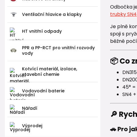
Odbočka je
trubky SN4
Ventilační hlavice a klapky
Je plně ko
HT vnitřní odpady
spoji s pry
běžně počít
PPR a PP-RCT pro vnitřní rozvody
vody
📦 Co 
Kotvící materiál, izolace,
DN315
stavební chemie
DN200
45° =
Vodovodní baterie
SN4 +
Nářadí
🔎 Ryc
Výprodej
🚗 Pro j