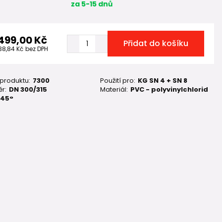
za 5-15 dnů
 499,00 Kč
Přidat do košíku
238,84 Kč
bez DPH
 produktu:
7300
Použití pro:
KG SN 4 + SN 8
r:
DN 300/315
Materiál:
PVC - polyvinylchlorid
45°