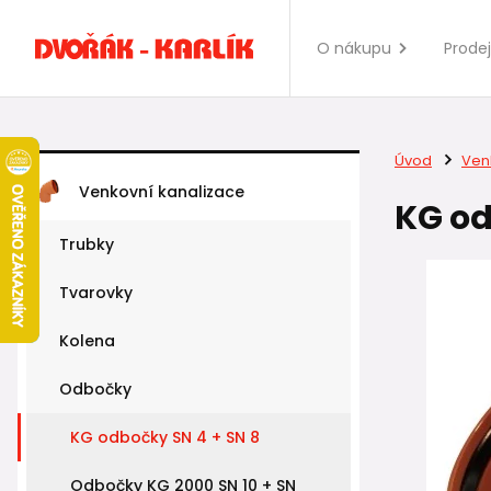
O nákupu
Prode
Úvod
Ven
Venkovní kanalizace
KG od
Trubky
Tvarovky
Kolena
Odbočky
KG odbočky SN 4 + SN 8
Odbočky KG 2000 SN 10 + SN