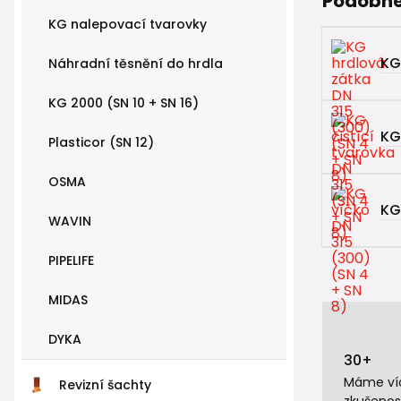
Podobné
KG nalepovací tvarovky
KG
Náhradní těsnění do hrdla
KG 2000 (SN 10 + SN 16)
KG
Plasticor (SN 12)
OSMA
KG
WAVIN
PIPELIFE
MIDAS
DYKA
30+
Máme víc
Revizní šachty