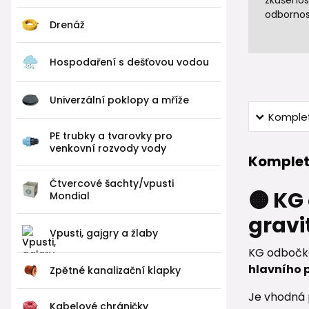
zkušenos
odbornos
Drenáž
Hospodaření s dešťovou vodou
Univerzální poklopy a mříže
Komplet
PE trubky a tvarovky pro
venkovní rozvody vody
Komplet
Čtvercové šachty/vpusti
🟠 KG
Mondial
gravi
Vpusti, gajgry a žlaby
KG odbočk
hlavního 
Zpětné kanalizační klapky
Je vhodná
Kabelové chráničky