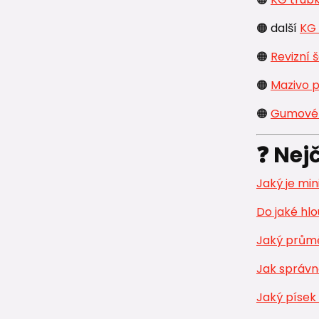
🟠 další
KG 
🟠
Revizní 
🟠
Mazivo p
🟠
Gumové 
❓ Nej
Jaký je mi
Do jaké hlo
Jaký průmě
Jak správn
Jaký písek