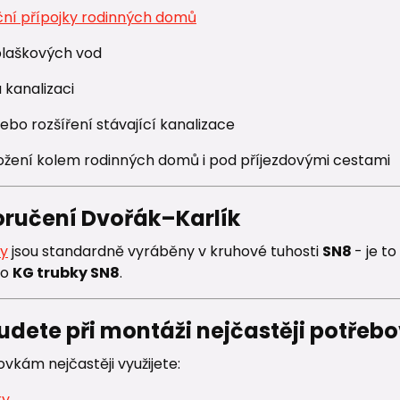
ční přípojky rodinných domů
laškových vod
 kanalizaci
bo rozšíření stávající kanalizace
ožení kolem rodinných domů i pod příjezdovými cestami
oručení Dvořák–Karlík
ky
jsou standardně vyráběny v kruhové tuhosti
SN8
- je t
ro
KG trubky SN8
.
udete při montáži nejčastěji potřeb
vkám nejčastěji využijete:
ky