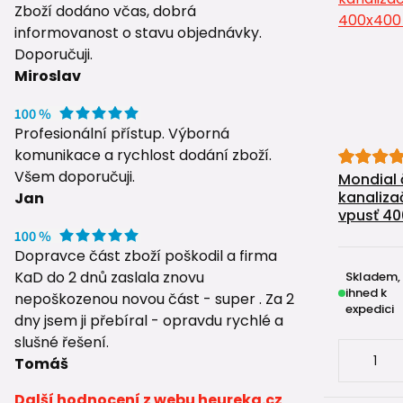
Zboží dodáno včas, dobrá
informovanost o stavu objednávky.
Doporučuji.
Miroslav
Profesionální přístup. Výborná
komunikace a rychlost dodání zboží.
Všem doporučuji.
Mondial 
kanaliza
Jan
vpusť 4
Dopravce část zboží poškodil a firma
KaD do 2 dnů zaslala znovu
Skladem,
ihned k
nepoškozenou novou část - super . Za 2
expedici
dny jsem ji přebíral - opravdu rychlé a
slušné řešení.
Tomáš
Další hodnocení z webu heureka.cz