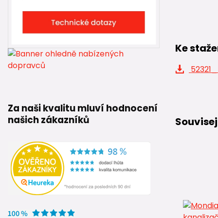
Ke staže
52321_
Za naši kvalitu mluví hodnocení
našich zákazníků
Souvisej