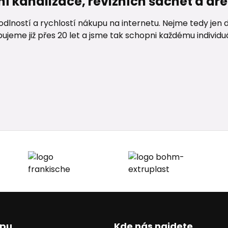
ní kanalizace, revizních šachet a d
lností a rychlostí nákupu na internetu. Nejme tedy jen d
me již přes 20 let a jsme tak schopni každému individuáln
upu
Kde nás najdete