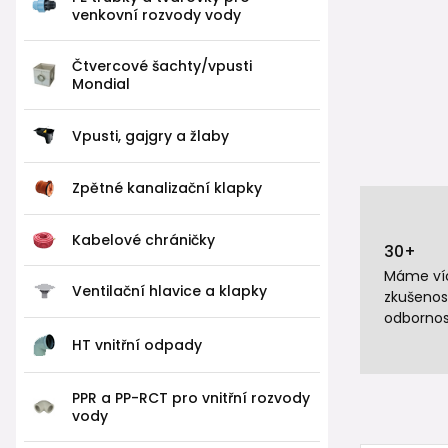
venkovní rozvody vody
Čtvercové šachty/vpusti
Mondial
Vpusti, gajgry a žlaby
Zpětné kanalizační klapky
Kabelové chráničky
30+
Máme víc
Ventilační hlavice a klapky
zkušenos
odbornos
HT vnitřní odpady
PPR a PP-RCT pro vnitřní rozvody
vody