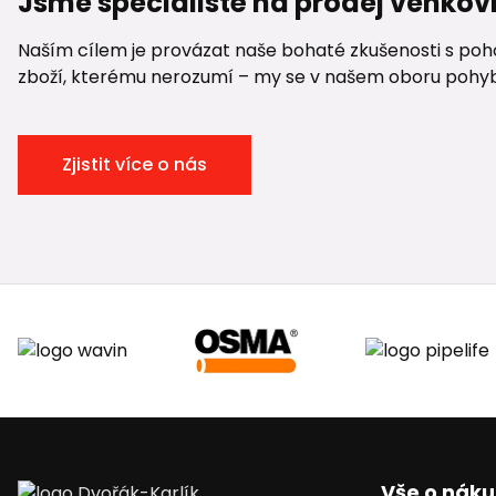
Jsme specialisté na prodej venkov
Naším cílem je provázat naše bohaté zkušenosti s pohod
zboží, kterému nerozumí – my se v našem oboru pohybuje
Zjistit více o nás
Vše o nák