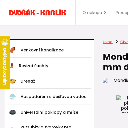
O nákupu
Prode
Úvod
Čtv
Venkovní kanalizace
Mondi
mm do
Revizní šachty
Drenáž
Hospodaření s dešťovou vodou
Univerzální poklopy a mříže
PE trubky a tvarovky pro