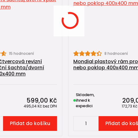
15 hodnocení
8 hodnocení
čtvercová revizní
Mondial plastový rám pro
ční šachta/dvorní
nebo poklop 400x400 m
00x400 mm
Skladem,
599,00 Kč
209,
ihned k
expedici
495,04 Kč
bez DPH
172,73 K
Přidat do košíku
Přidat do ko