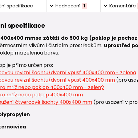
ní specifikace
Hodnocení
1
Komentáře
ní specifikace
 400x400 mm
se zátěží do 500 kg (poklop je pochoz
ětrnostním vlivům i čistícím prostředkům.
Uprostřed po
Poklop má zelenou barvu.
op je přímo určen pro:
covou revizní šachtu/dvorní vpusť 400x400 mm - zelená
covou revizní šachtu/dvorní vpusť 400x400 mm
(pro usa
ro mříž nebo poklop 400x400 mm - zelený
ro mříž nebo poklop 400x400 mm
oužení čtvercové šachty 400x400 mm
(pro usazení v pr
olypropylen
ternoivica