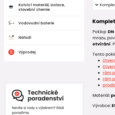
Komplet
Kotvící materiál, izolace,
stavební chemie
Komplet
Vodovodní baterie
Poklop
DN
Nářadí
mrazu, pov
otvírání
. 
Výprodej
Tento pokl
čtver
čtver
rám p
rám p
prodl
Materiál:
p
Výrobce:
E