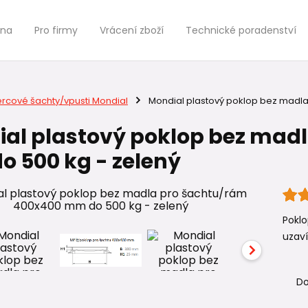
jna
Pro firmy
Vrácení zboží
Technické poradenství
ercové šachty/vpusti Mondial
Mondial plastový poklop bez madla
al plastový poklop bez mad
 500 kg - zelený
Pokl
uzaví
Do