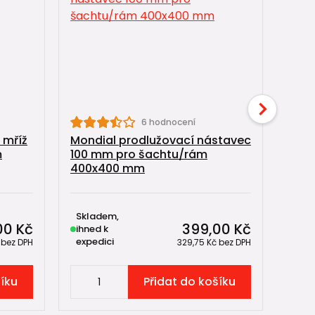
Mond
6 hodnocení
kana
 mříž
Mondial prodlužovací nástavec
vpus
m
100 mm pro šachtu/rám
400x400 mm
Skladem,
Skl
00 Kč
399,00 Kč
ihned k
exp
expedici
do 2
č
bez DPH
329,75 Kč
bez DPH
šíku
Přidat do košíku