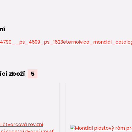
ní
4790__ps_4699_ps_1623eternoivica_mondial_catalog
ící zboží
5