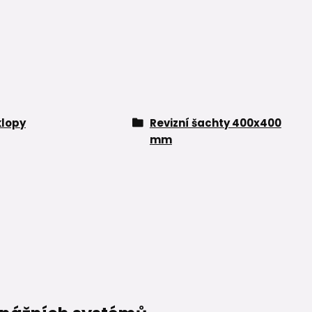
klopy
Revizní šachty 400x400
mm