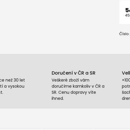
5
45
Číslo
Doručení v ČR a SR
Vel
e než 30 let
Veškeré zboží vám
+10
tí a vysokou
doručíme kamkoliv v ČR a
potr
t.
SR. Cenu dopravy víte
šac
ihned.
dre