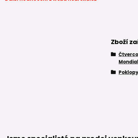
Zboží za
Čtverco
Mondia
Poklopy