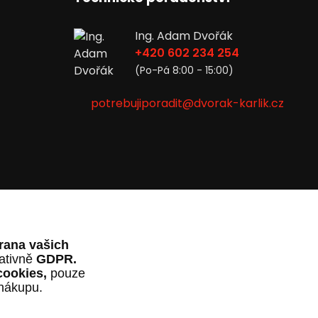
Ing. Adam Dvořák
+420 602 234 254
(Po-Pá 8:00 - 15:00)
potrebujiporadit@dvorak-karlik.cz
rana vašich
lativně
GDPR.
cookies,
pouze
 nákupu.