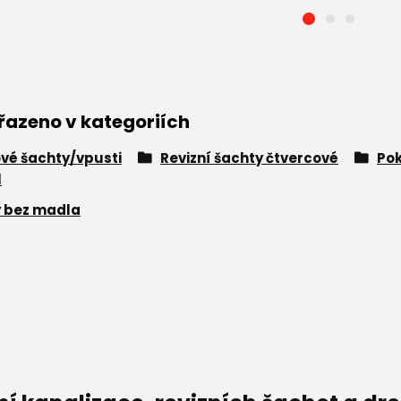
řazeno v kategoriích
vé šachty/vpusti
Revizní šachty čtvercové
Po
l
 bez madla