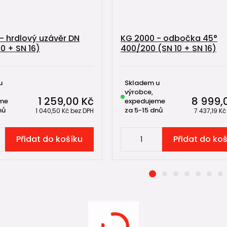
- hrdlový uzávěr DN
KG 2000 - odbočka 45°
0 + SN 16)
400/200 (SN 10 + SN 16)
u
Skladem u
výrobce,
1 259,00 Kč
8 999,
me
expedujeme
nů
za 5-15 dnů
1 040,50 Kč
bez DPH
7 437,19 K
Přidat do košíku
Přidat do ko