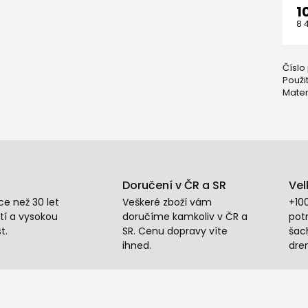
1
8 
Číslo
Použit
Mater
Doručení v ČR a SR
Vel
e než 30 let
Veškeré zboží vám
+10
tí a vysokou
doručíme kamkoliv v ČR a
potr
t.
SR. Cenu dopravy víte
šac
ihned.
dre