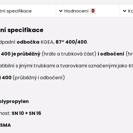
ní specifikace
Hodnocení
0
K
ní specifikace
dpadní
odbočka
KGEA,
87° 400/400
.
 400 je průběžný
(hrdlo a trubková část)
i odbočení
(hr
tibilní s jinými trubkami a tvarovkami označenými jako K
 400
(průběžný i odbočení)
olypropylen
host:
SN 10 +
SN 16
SMA