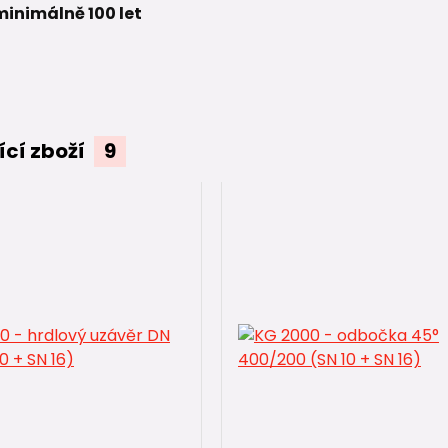
minimálně 100 let
ící zboží
9