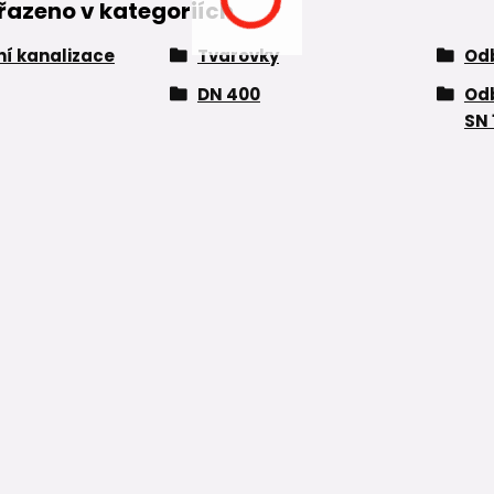
řazeno v kategoriích
í kanalizace
Tvarovky
Od
DN 400
Odb
SN 