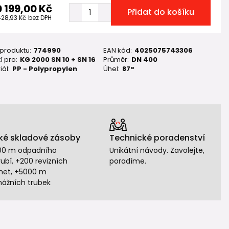
0 199,00 Kč
Přidat do košíku
428,93 Kč
bez DPH
 produktu:
774990
EAN kód:
4025075743306
í pro:
KG 2000 SN 10 + SN 16
Průměr:
DN 400
iál:
PP - Polypropylen
Úhel:
87°
ké skladové zásoby
Technické poradenství
00 m odpadního
Unikátní návody. Zavolejte,
ubí, +200 revizních
poradíme.
het, +5000 m
nážních trubek