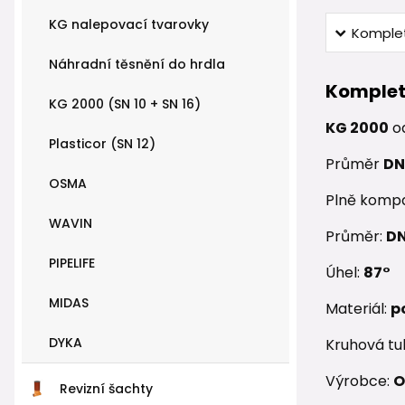
KG nalepovací tvarovky
Komplet
Náhradní těsnění do hrdla
Komplet
KG 2000 (SN 10 + SN 16)
KG 2000
o
Plasticor (SN 12)
Průměr
DN
OSMA
Plně kompa
WAVIN
Průměr:
DN
PIPELIFE
Úhel:
87°
MIDAS
Materiál:
p
DYKA
Kruhová tu
Výrobce:
O
Revizní šachty