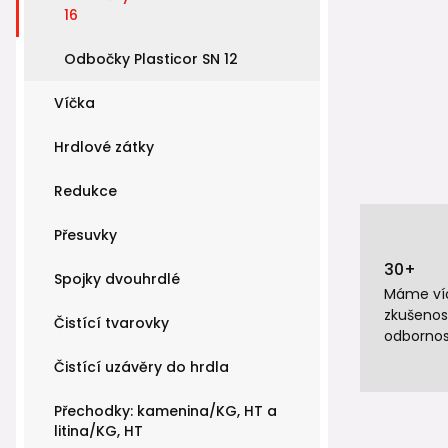
16
Odbočky Plasticor SN 12
Víčka
Hrdlové zátky
Redukce
Přesuvky
30+
Spojky dvouhrdlé
Máme víc
zkušenos
Čistící tvarovky
odbornos
Čistící uzávěry do hrdla
Přechodky: kamenina/KG, HT a
litina/KG, HT