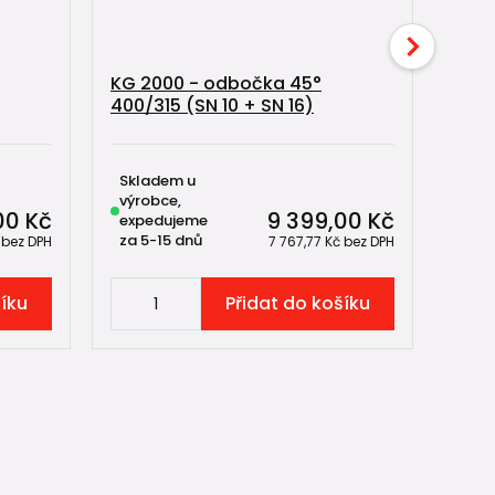
KG 2000 - odbočka 45°
KG 2
400/315 (SN 10 + SN 16)
400/
Skladem u
Skl
výrobce,
výro
00 Kč
9 399,00 Kč
expedujeme
exp
za 5-15 dnů
za 5
č
bez DPH
7 767,77 Kč
bez DPH
šíku
Přidat do košíku