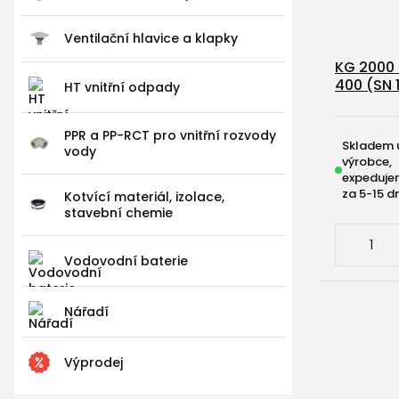
Ventilační hlavice a klapky
KG 2000 
400 (SN 1
HT vnitřní odpady
PPR a PP-RCT pro vnitřní rozvody
Skladem 
vody
výrobce,
expeduje
za 5-15 d
Kotvící materiál, izolace,
stavební chemie
Vodovodní baterie
Nářadí
Výprodej