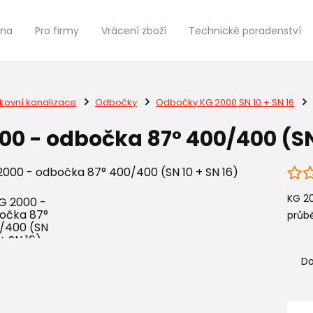
jna
Pro firmy
Vrácení zboží
Technické poradenství
kovní kanalizace
Odbočky
Odbočky KG 2000 SN 10 + SN 16
00 - odbočka 87° 400/400 (SN 
KG 2
průbě
Do